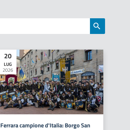
20
LUG
2026
Ferrara campione d'Italia: Borgo San