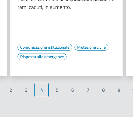
rami caduti, in aumento.
Comunicazione istituzionale
Protezione civile
Risposta alle emergenze
2
3
4
5
6
7
8
9