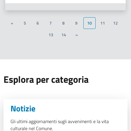
«
5
6
7
8
9
10
11
12
13
14
»
Esplora per categoria
Notizie
Gli ultimi aggiornamenti sugli avvenimenti e la vita
culturale nel Comune.