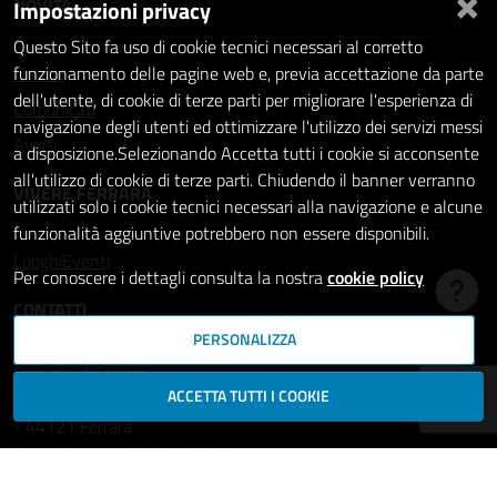
×
NOVITÀ
Impostazioni privacy
Questo Sito fa uso di cookie tecnici necessari al corretto
Notizie
funzionamento delle pagine web e, previa accettazione da parte
dell'utente, di cookie di terze parti per migliorare l'esperienza di
Comunicati
navigazione degli utenti ed ottimizzare l'utilizzo dei servizi messi
Avvisi
a disposizione.Selezionando Accetta tutti i cookie si acconsente
all'utilizzo di cookie di terze parti. Chiudendo il banner verranno
VIVERE FERRARA
utilizzati solo i cookie tecnici necessari alla navigazione e alcune
funzionalità aggiuntive potrebbero non essere disponibili.
Luoghi
Eventi
Per conoscere i dettagli consulta la nostra
cookie policy
Hai b
CONTATTI
PERSONALIZZA
Comune di Ferrara
ACCETTA TUTTI I COOKIE
Piazza del Municipio, 2
- 44121 Ferrara
Codice fiscale: 00297110389