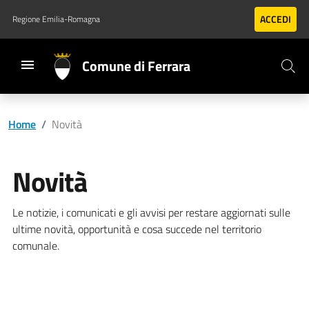
Vai al contenuto principale
Vai al footer
ACCEDI
Regione Emilia-Romagna
Comune di Ferrara
Home
/
Novità
Novità
Le notizie, i comunicati e gli avvisi per restare aggiornati sulle
ultime novità, opportunità e cosa succede nel territorio
comunale.