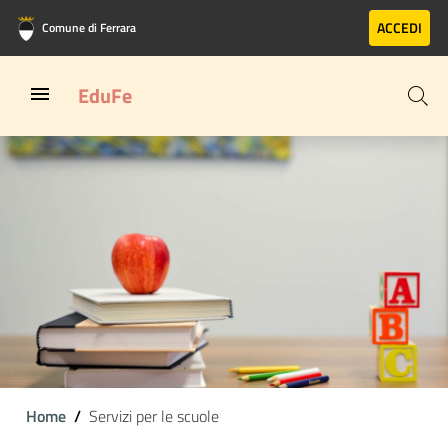
Vai al contenuto principale
Vai al footer
ACCEDI
Comune di Ferrara
EduFe
Home
Servizi per le scuole