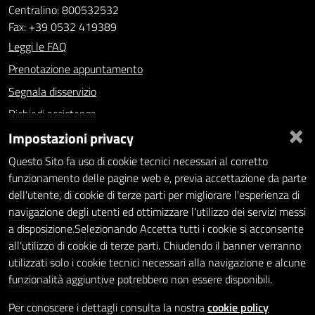
Centralino: 800532532
Fax: +39 0532 419389
Leggi le FAQ
Prenotazione appuntamento
Segnala disservizio
Richiedi assistenza
×
Impostazioni privacy
Statistiche dei Siti web
Intranet - accesso riservato
Questo Sito fa uso di cookie tecnici necessari al corretto
funzionamento delle pagine web e, previa accettazione da parte
Amministrazione trasparente
dell'utente, di cookie di terze parti per migliorare l'esperienza di
navigazione degli utenti ed ottimizzare l'utilizzo dei servizi messi
Informativa privacy
a disposizione.Selezionando Accetta tutti i cookie si acconsente
Social Media Policy
all'utilizzo di cookie di terze parti. Chiudendo il banner verranno
Note legali
utilizzati solo i cookie tecnici necessari alla navigazione e alcune
funzionalità aggiuntive potrebbero non essere disponibili.
Dichiarazione di accessibilità
Whistleblowing
Per conoscere i dettagli consulta la nostra
cookie policy