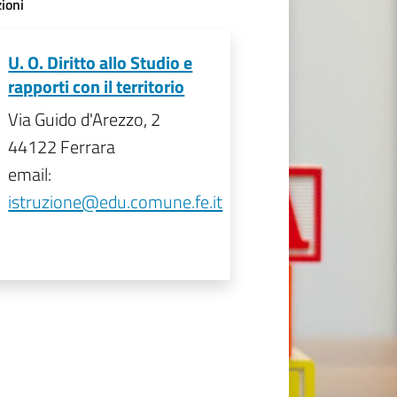
ioni
U. O. Diritto allo Studio e
rapporti con il territorio
Via Guido d'Arezzo, 2
44122 Ferrara
email:
istruzione@edu.comune.fe.it