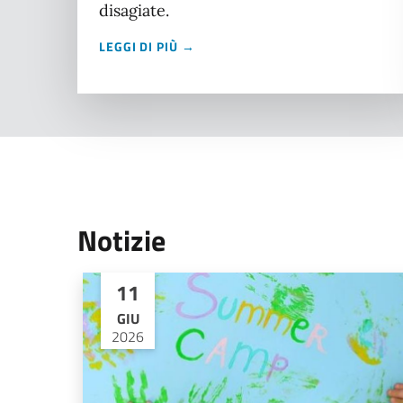
disagiate.
LEGGI DI PIÙ →
Notizie
11
GIU
2026