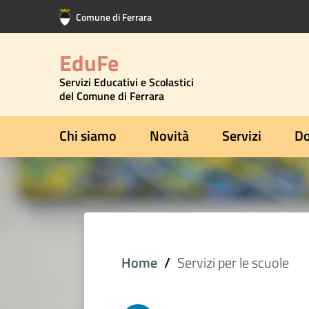
Vai al contenuto principale
Vai al footer
Comune di Ferrara
EduFe
Servizi Educativi e Scolastici
del Comune di Ferrara
Chi siamo
Novità
Servizi
Do
Home
Servizi per le scuole