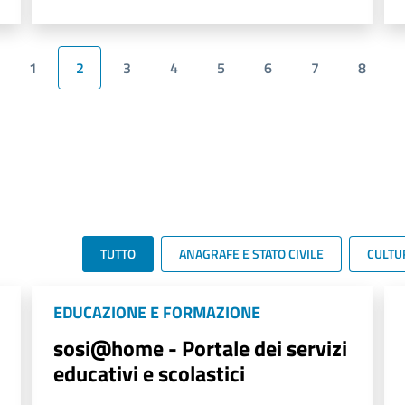
1
2
3
4
5
6
7
8
TUTTO
ANAGRAFE E STATO CIVILE
CULTU
EDUCAZIONE E FORMAZIONE
sosi@home - Portale dei servizi
educativi e scolastici