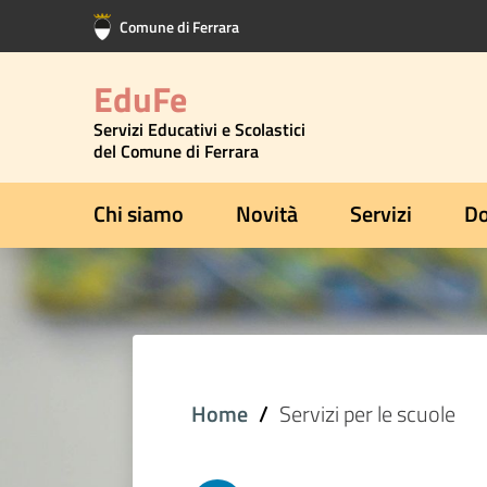
Vai al contenuto principale
Vai al footer
Comune di Ferrara
EduFe
Servizi Educativi e Scolastici
del Comune di Ferrara
Chi siamo
Novità
Servizi
Do
Home
Servizi per le scuole