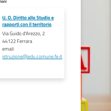
ioni
U. O. Diritto allo Studio e
rapporti con il territorio
Via Guido d'Arezzo, 2
44122 Ferrara
email:
istruzione@edu.comune.fe.it