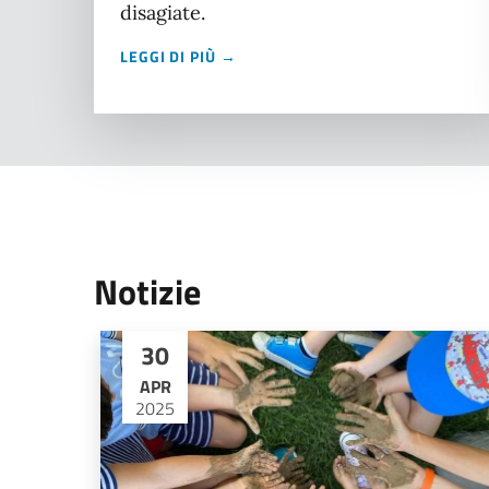
disagiate.
LEGGI DI PIÙ →
Notizie
30
APR
2025