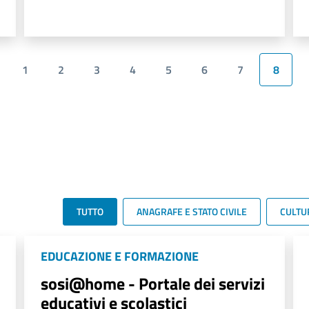
1
2
3
4
5
6
7
8
TUTTO
ANAGRAFE E STATO CIVILE
CULTU
EDUCAZIONE E FORMAZIONE
sosi@home - Portale dei servizi
educativi e scolastici