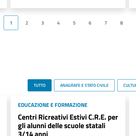
1
2
3
4
5
6
7
8
TUTTO
ANAGRAFE E STATO CIVILE
CULTU
EDUCAZIONE E FORMAZIONE
Centri Ricreativi Estivi C.R.E. per
gli alunni delle scuole statali
3/14 anni