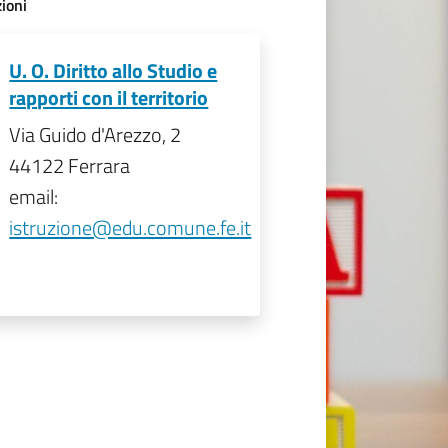
ioni
U. O. Diritto allo Studio e
rapporti con il territorio
Via Guido d'Arezzo, 2
44122 Ferrara
email:
istruzione@edu.comune.fe.it