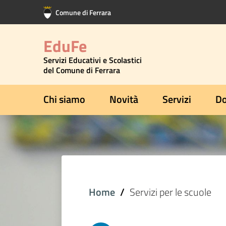
Vai al contenuto principale
Vai al footer
Comune di Ferrara
EduFe
Servizi Educativi e Scolastici
del Comune di Ferrara
Chi siamo
Novità
Servizi
Do
Home
Servizi per le scuole