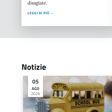
disagiate.
LEGGI DI PIÙ →
Notizie
05
AGO
2026