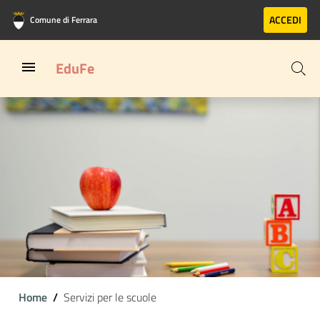
Vai al contenuto principale
Vai al footer
ACCEDI
Comune di Ferrara
EduFe
Home
Servizi per le scuole