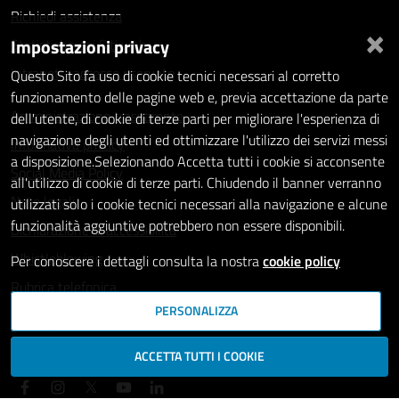
Richiedi assistenza
×
Impostazioni privacy
Statistiche dei Siti web
Intranet - accesso riservato
Questo Sito fa uso di cookie tecnici necessari al corretto
funzionamento delle pagine web e, previa accettazione da parte
Amministrazione trasparente
dell'utente, di cookie di terze parti per migliorare l'esperienza di
navigazione degli utenti ed ottimizzare l'utilizzo dei servizi messi
Informativa privacy
a disposizione.Selezionando Accetta tutti i cookie si acconsente
Social Media Policy
all'utilizzo di cookie di terze parti. Chiudendo il banner verranno
Note legali
utilizzati solo i cookie tecnici necessari alla navigazione e alcune
funzionalità aggiuntive potrebbero non essere disponibili.
Dichiarazione di accessibilità
Whistleblowing
Per conoscere i dettagli consulta la nostra
cookie policy
Rubrica telefonica
PERSONALIZZA
SEGUICI SU
ACCETTA TUTTI I COOKIE