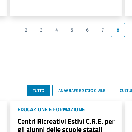
1
2
3
4
5
6
7
8
TUTTO
ANAGRAFE E STATO CIVILE
CULTU
EDUCAZIONE E FORMAZIONE
Centri Ricreativi Estivi C.R.E. per
gli alunni delle scuole statali