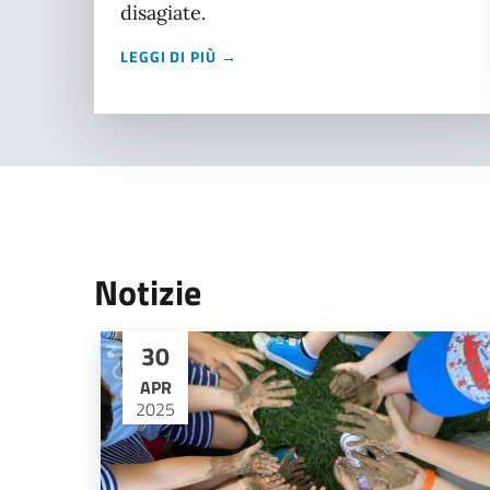
disagiate.
LEGGI DI PIÙ →
Notizie
30
APR
2025