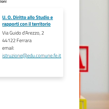
ioni
U. O. Diritto allo Studio e
rapporti con il territorio
Via Guido d'Arezzo, 2
44122 Ferrara
email:
istruzione@edu.comune.fe.it