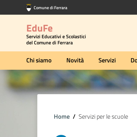
Vai al contenuto principale
Vai al footer
Comune di Ferrara
EduFe
Servizi Educativi e Scolastici
del Comune di Ferrara
Chi siamo
Novità
Servizi
Do
Home
Servizi per le scuole