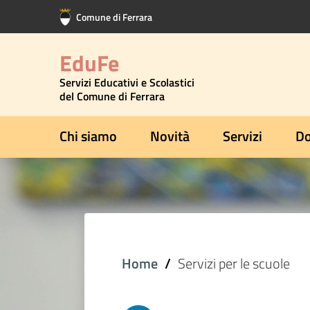
Vai al contenuto principale
Vai al footer
Comune di Ferrara
EduFe
Servizi Educativi e Scolastici
del Comune di Ferrara
Chi siamo
Novità
Servizi
Do
Home
Servizi per le scuole