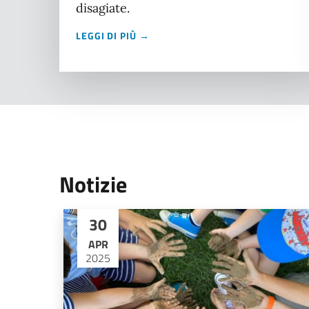
disagiate.
LEGGI DI PIÙ →
Notizie
30
APR
2025