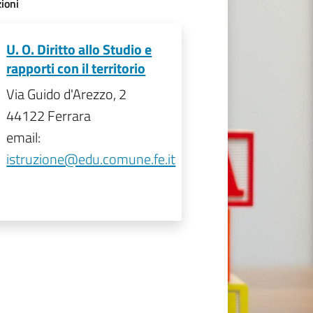
ioni
U. O. Diritto allo Studio e
rapporti con il territorio
Via Guido d'Arezzo, 2
44122 Ferrara
email:
istruzione@edu.comune.fe.it