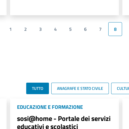
1
2
3
4
5
6
7
8
TUTTO
ANAGRAFE E STATO CIVILE
CULTU
EDUCAZIONE E FORMAZIONE
sosi@home - Portale dei servizi
educativi e scolastici