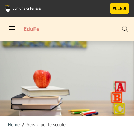
Vai al contenuto principale
Vai al footer
ACCEDI
Comune di Ferrara
EduFe
Home
Servizi per le scuole