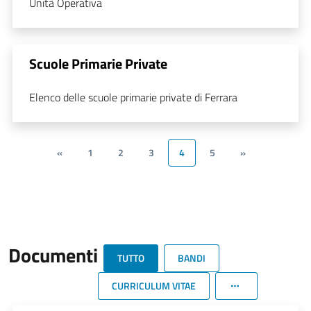
Unità Operativa
Scuole Primarie Private
Elenco delle scuole primarie private di Ferrara
«
1
2
3
4
5
»
Documenti
TUTTO
BANDI
CURRICULUM VITAE