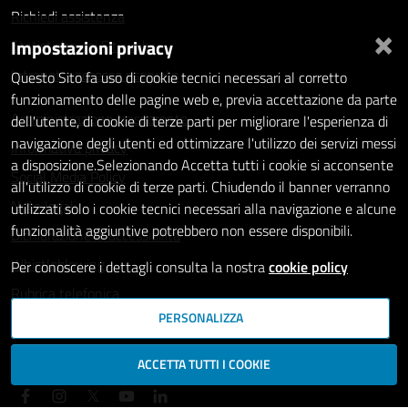
Richiedi assistenza
×
Impostazioni privacy
Statistiche dei Siti web
Intranet - accesso riservato
Questo Sito fa uso di cookie tecnici necessari al corretto
funzionamento delle pagine web e, previa accettazione da parte
Amministrazione trasparente
dell'utente, di cookie di terze parti per migliorare l'esperienza di
navigazione degli utenti ed ottimizzare l'utilizzo dei servizi messi
Informativa privacy
a disposizione.Selezionando Accetta tutti i cookie si acconsente
Social Media Policy
all'utilizzo di cookie di terze parti. Chiudendo il banner verranno
Note legali
utilizzati solo i cookie tecnici necessari alla navigazione e alcune
funzionalità aggiuntive potrebbero non essere disponibili.
Dichiarazione di accessibilità
Whistleblowing
Per conoscere i dettagli consulta la nostra
cookie policy
Rubrica telefonica
PERSONALIZZA
SEGUICI SU
ACCETTA TUTTI I COOKIE