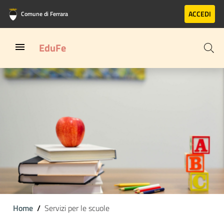
Vai al contenuto principale
Vai al footer
ACCEDI
Comune di Ferrara
EduFe
Home
Servizi per le scuole