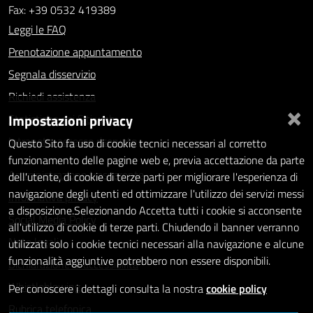
Fax: +39 0532 419389
Leggi le FAQ
Prenotazione appuntamento
Segnala disservizio
Richiedi assistenza
×
Impostazioni privacy
Statistiche dei Siti web
Intranet - accesso riservato
Questo Sito fa uso di cookie tecnici necessari al corretto
funzionamento delle pagine web e, previa accettazione da parte
Amministrazione trasparente
dell'utente, di cookie di terze parti per migliorare l'esperienza di
navigazione degli utenti ed ottimizzare l'utilizzo dei servizi messi
Informativa privacy
a disposizione.Selezionando Accetta tutti i cookie si acconsente
Social Media Policy
all'utilizzo di cookie di terze parti. Chiudendo il banner verranno
Note legali
utilizzati solo i cookie tecnici necessari alla navigazione e alcune
funzionalità aggiuntive potrebbero non essere disponibili.
Dichiarazione di accessibilità
Whistleblowing
Per conoscere i dettagli consulta la nostra
cookie policy
Rubrica telefonica