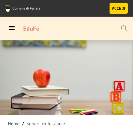
Vai al contenuto principale
Vai al footer
ACCEDI
Comune di Ferrara
EduFe
Home
Servizi per le scuole