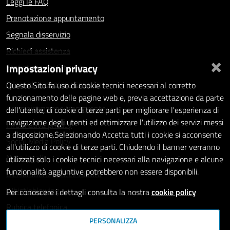
Leggi le FAQ
Prenotazione appuntamento
Segnala disservizio
Richiedi assistenza
×
Impostazioni privacy
Statistiche dei Siti web
Intranet - accesso riservato
Questo Sito fa uso di cookie tecnici necessari al corretto
funzionamento delle pagine web e, previa accettazione da parte
Amministrazione trasparente
dell'utente, di cookie di terze parti per migliorare l'esperienza di
navigazione degli utenti ed ottimizzare l'utilizzo dei servizi messi
Informativa privacy
a disposizione.Selezionando Accetta tutti i cookie si acconsente
Social Media Policy
all'utilizzo di cookie di terze parti. Chiudendo il banner verranno
Note legali
utilizzati solo i cookie tecnici necessari alla navigazione e alcune
funzionalità aggiuntive potrebbero non essere disponibili.
Dichiarazione di accessibilità
Whistleblowing
Per conoscere i dettagli consulta la nostra
cookie policy
Rubrica telefonica
PERSONALIZZA
SEGUICI SU