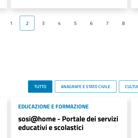
1
2
3
4
5
6
7
8
TUTTO
ANAGRAFE E STATO CIVILE
CULTU
EDUCAZIONE E FORMAZIONE
sosi@home - Portale dei servizi
educativi e scolastici