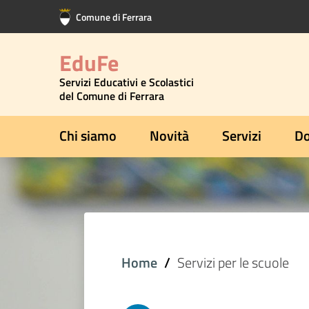
Vai al contenuto principale
Vai al footer
Comune di Ferrara
EduFe
Servizi Educativi e Scolastici
del Comune di Ferrara
Chi siamo
Novità
Servizi
Do
Home
Servizi per le scuole