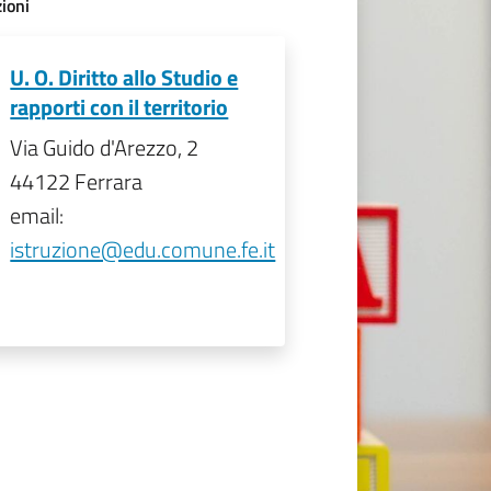
ioni
U. O. Diritto allo Studio e
rapporti con il territorio
Via Guido d'Arezzo, 2
44122 Ferrara
email:
istruzione@edu.comune.fe.it