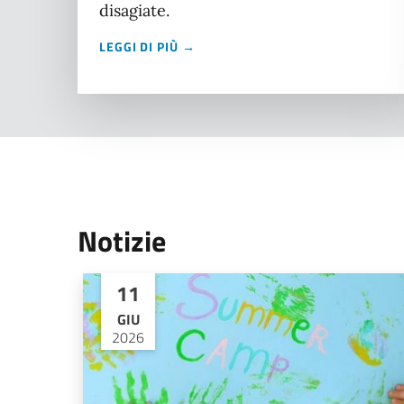
disagiate.
LEGGI DI PIÙ →
Notizie
11
GIU
2026