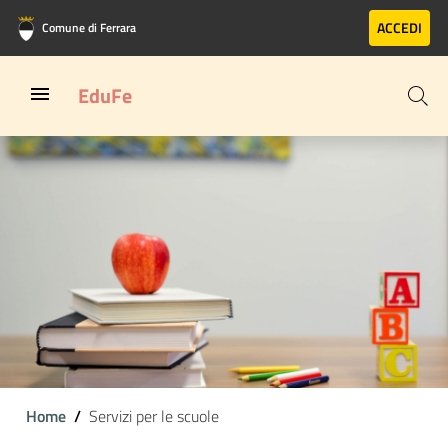
Vai al contenuto principale
Vai al footer
ACCEDI
Comune di Ferrara
EduFe
Home
Servizi per le scuole