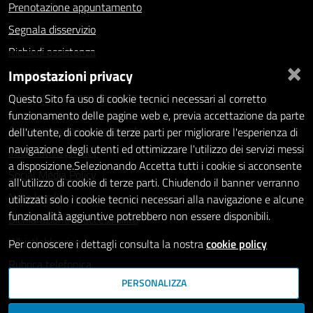
Prenotazione appuntamento
Segnala disservizio
Richiedi assistenza
×
Impostazioni privacy
Statistiche dei Siti web
Intranet - accesso riservato
Questo Sito fa uso di cookie tecnici necessari al corretto
funzionamento delle pagine web e, previa accettazione da parte
Amministrazione trasparente
dell'utente, di cookie di terze parti per migliorare l'esperienza di
navigazione degli utenti ed ottimizzare l'utilizzo dei servizi messi
Informativa privacy
a disposizione.Selezionando Accetta tutti i cookie si acconsente
Social Media Policy
all'utilizzo di cookie di terze parti. Chiudendo il banner verranno
Note legali
utilizzati solo i cookie tecnici necessari alla navigazione e alcune
funzionalità aggiuntive potrebbero non essere disponibili.
Dichiarazione di accessibilità
Whistleblowing
Per conoscere i dettagli consulta la nostra
cookie policy
Rubrica telefonica
PERSONALIZZA
SEGUICI SU