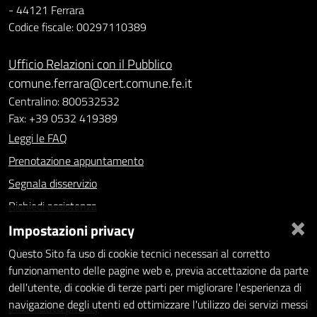
- 44121 Ferrara
Codice fiscale: 00297110389
Ufficio Relazioni con il Pubblico
comune.ferrara@cert.comune.fe.it
Centralino: 800532532
Fax: +39 0532 419389
Leggi le FAQ
Prenotazione appuntamento
Segnala disservizio
Richiedi assistenza
×
Impostazioni privacy
Statistiche dei Siti web
Intranet - accesso riservato
Questo Sito fa uso di cookie tecnici necessari al corretto
funzionamento delle pagine web e, previa accettazione da parte
Amministrazione trasparente
dell'utente, di cookie di terze parti per migliorare l'esperienza di
navigazione degli utenti ed ottimizzare l'utilizzo dei servizi messi
Informativa privacy