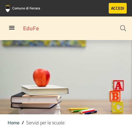
Vai al contenuto principale
Vai al footer
ACCEDI
Comune di Ferrara
EduFe
Home
Servizi per le scuole