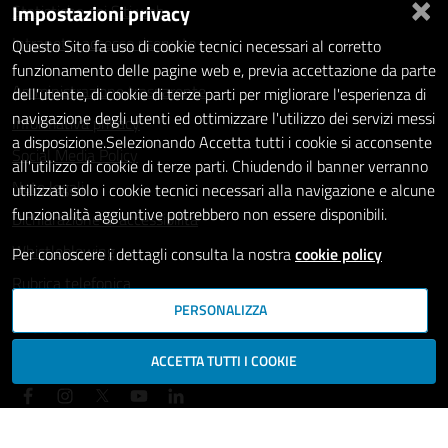
×
Impostazioni privacy
Statistiche dei Siti web
Intranet - accesso riservato
Questo Sito fa uso di cookie tecnici necessari al corretto
funzionamento delle pagine web e, previa accettazione da parte
Amministrazione trasparente
dell'utente, di cookie di terze parti per migliorare l'esperienza di
navigazione degli utenti ed ottimizzare l'utilizzo dei servizi messi
Informativa privacy
a disposizione.Selezionando Accetta tutti i cookie si acconsente
Social Media Policy
all'utilizzo di cookie di terze parti. Chiudendo il banner verranno
Note legali
utilizzati solo i cookie tecnici necessari alla navigazione e alcune
funzionalità aggiuntive potrebbero non essere disponibili.
Dichiarazione di accessibilità
Whistleblowing
Per conoscere i dettagli consulta la nostra
cookie policy
Rubrica telefonica
PERSONALIZZA
SEGUICI SU
ACCETTA TUTTI I COOKIE