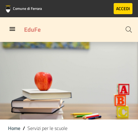
Vai al contenuto principale
Vai al footer
ACCEDI
Comune di Ferrara
EduFe
Home
Servizi per le scuole