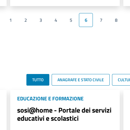
1
2
3
4
5
6
7
8
TUTTO
ANAGRAFE E STATO CIVILE
CULTU
EDUCAZIONE E FORMAZIONE
sosi@home - Portale dei servizi
educativi e scolastici