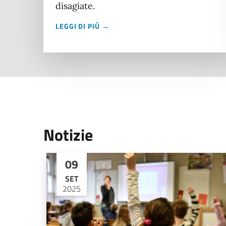
disagiate.
LEGGI DI PIÙ →
Notizie
09
SET
2025