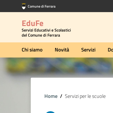
Vai al contenuto principale
Vai al footer
Comune di Ferrara
EduFe
Servizi Educativi e Scolastici
del Comune di Ferrara
Chi siamo
Novità
Servizi
Do
Home
Servizi per le scuole