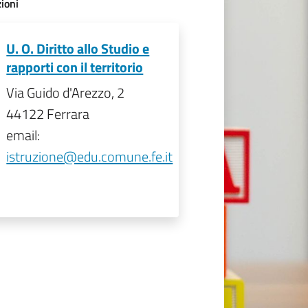
ioni
U. O. Diritto allo Studio e
rapporti con il territorio
Via Guido d'Arezzo, 2
44122 Ferrara
email:
istruzione@edu.comune.fe.it