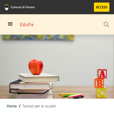
Vai al contenuto principale
Vai al footer
ACCEDI
Comune di Ferrara
EduFe
Home
Servizi per le scuole