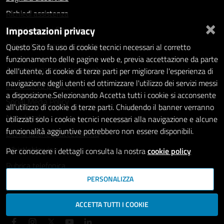
Richiedi assistenza
×
Impostazioni privacy
Statistiche dei Siti web
Intranet - accesso riservato
Questo Sito fa uso di cookie tecnici necessari al corretto
funzionamento delle pagine web e, previa accettazione da parte
Amministrazione trasparente
dell'utente, di cookie di terze parti per migliorare l'esperienza di
navigazione degli utenti ed ottimizzare l'utilizzo dei servizi messi
Informativa privacy
a disposizione.Selezionando Accetta tutti i cookie si acconsente
Social Media Policy
all'utilizzo di cookie di terze parti. Chiudendo il banner verranno
Note legali
utilizzati solo i cookie tecnici necessari alla navigazione e alcune
funzionalità aggiuntive potrebbero non essere disponibili.
Dichiarazione di accessibilità
Whistleblowing
Per conoscere i dettagli consulta la nostra
cookie policy
Rubrica telefonica
PERSONALIZZA
SEGUICI SU
ACCETTA TUTTI I COOKIE