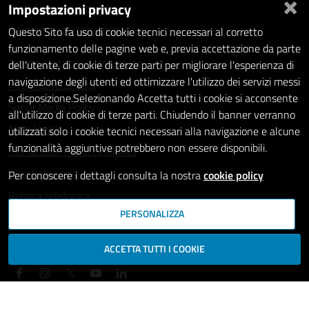
×
Impostazioni privacy
Statistiche dei Siti web
Intranet - accesso riservato
Questo Sito fa uso di cookie tecnici necessari al corretto
funzionamento delle pagine web e, previa accettazione da parte
Amministrazione trasparente
dell'utente, di cookie di terze parti per migliorare l'esperienza di
navigazione degli utenti ed ottimizzare l'utilizzo dei servizi messi
Informativa privacy
a disposizione.Selezionando Accetta tutti i cookie si acconsente
Social Media Policy
all'utilizzo di cookie di terze parti. Chiudendo il banner verranno
Note legali
utilizzati solo i cookie tecnici necessari alla navigazione e alcune
funzionalità aggiuntive potrebbero non essere disponibili.
Dichiarazione di accessibilità
Whistleblowing
Per conoscere i dettagli consulta la nostra
cookie policy
Rubrica telefonica
PERSONALIZZA
SEGUICI SU
ACCETTA TUTTI I COOKIE