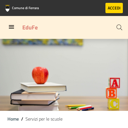
Vai al contenuto principale
Vai al footer
ACCEDI
Comune di Ferrara
EduFe
Home
Servizi per le scuole