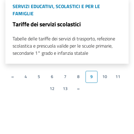
SERVIZI EDUCATIVI, SCOLASTICI E PER LE
FAMIGLIE
Tariffe dei servizi scolastici
Tabelle delle tariffe dei servizi di trasporto, refezione
scolastica e prescuola valide per le scuole primarie,
secondarie 1° grado e infanzia statale
«
4
5
6
7
8
9
10
11
12
13
»