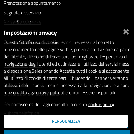
Prenotazione appuntamento
Segnala disservizio
Richiedi assistenza
×
Impostazioni privacy
Statistiche dei Siti web
Intranet - accesso riservato
Questo Sito fa uso di cookie tecnici necessari al corretto
funzionamento delle pagine web e, previa accettazione da parte
Amministrazione trasparente
dell'utente, di cookie di terze parti per migliorare l'esperienza di
navigazione degli utenti ed ottimizzare l'utilizzo dei servizi messi
Informativa privacy
a disposizione.Selezionando Accetta tutti i cookie si acconsente
Social Media Policy
all'utilizzo di cookie di terze parti. Chiudendo il banner verranno
Note legali
utilizzati solo i cookie tecnici necessari alla navigazione e alcune
funzionalità aggiuntive potrebbero non essere disponibili.
Dichiarazione di accessibilità
Whistleblowing
Per conoscere i dettagli consulta la nostra
cookie policy
Rubrica telefonica
PERSONALIZZA
SEGUICI SU