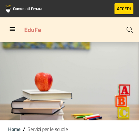
Vai al contenuto principale
Vai al footer
ACCEDI
Comune di Ferrara
EduFe
Home
Servizi per le scuole