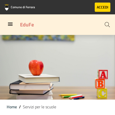
Vai al contenuto principale
Vai al footer
ACCEDI
Comune di Ferrara
EduFe
Home
Servizi per le scuole