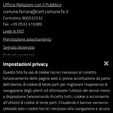
Ufficio Relazioni con il Pubblico
comune.ferrara@cert.comune.fe.it
Centralino: 800532532
Fax: +39 0532 419389
Leggi le FAQ
Prenotazione appuntamento
Segnala disservizio
Richiedi assistenza
×
Impostazioni privacy
Statistiche dei Siti web
Intranet - accesso riservato
Questo Sito fa uso di cookie tecnici necessari al corretto
funzionamento delle pagine web e, previa accettazione da parte
Amministrazione trasparente
dell'utente, di cookie di terze parti per migliorare l'esperienza di
navigazione degli utenti ed ottimizzare l'utilizzo dei servizi messi
Informativa privacy
a disposizione.Selezionando Accetta tutti i cookie si acconsente
Social Media Policy
all'utilizzo di cookie di terze parti. Chiudendo il banner verranno
Note legali
utilizzati solo i cookie tecnici necessari alla navigazione e alcune