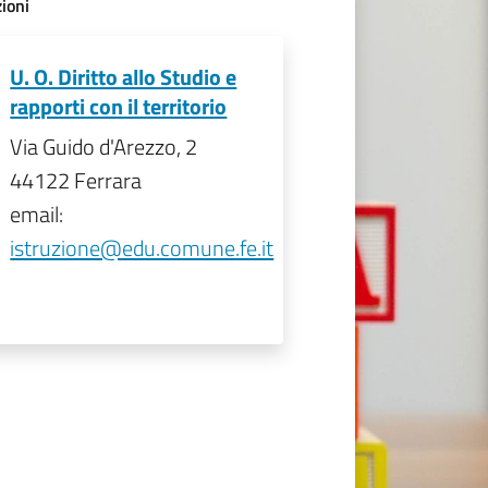
ioni
U. O. Diritto allo Studio e
rapporti con il territorio
Via Guido d'Arezzo, 2
44122 Ferrara
email:
istruzione@edu.comune.fe.it