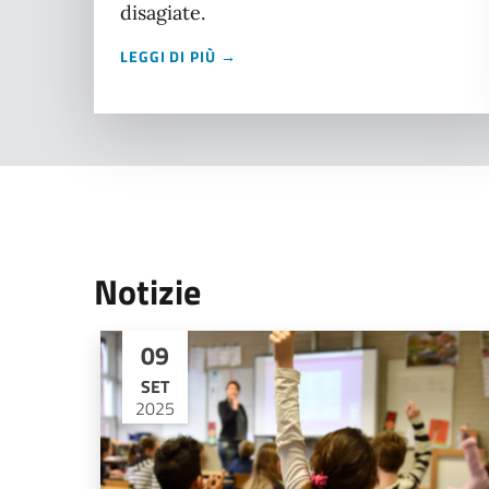
disagiate.
LEGGI DI PIÙ →
Notizie
09
SET
2025