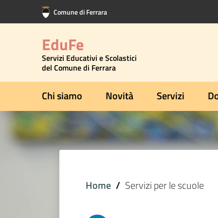
Vai al contenuto principale
Vai al footer
Comune di Ferrara
EduFe
Servizi Educativi e Scolastici
del Comune di Ferrara
Chi siamo
Novità
Servizi
Do
Home
Servizi per le scuole