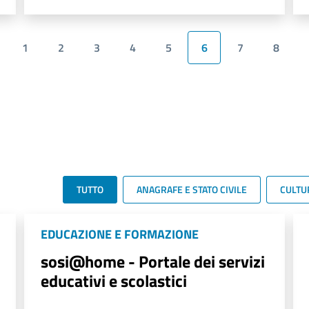
1
2
3
4
5
6
7
8
TUTTO
ANAGRAFE E STATO CIVILE
CULTU
EDUCAZIONE E FORMAZIONE
sosi@home - Portale dei servizi
educativi e scolastici