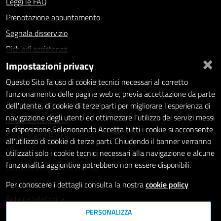
Leggi le FAQ
Prenotazione appuntamento
Segnala disservizio
Richiedi assistenza
×
Impostazioni privacy
Statistiche dei Siti web
Intranet - accesso riservato
Questo Sito fa uso di cookie tecnici necessari al corretto
funzionamento delle pagine web e, previa accettazione da parte
Amministrazione trasparente
dell'utente, di cookie di terze parti per migliorare l'esperienza di
navigazione degli utenti ed ottimizzare l'utilizzo dei servizi messi
Informativa privacy
a disposizione.Selezionando Accetta tutti i cookie si acconsente
Social Media Policy
all'utilizzo di cookie di terze parti. Chiudendo il banner verranno
Note legali
utilizzati solo i cookie tecnici necessari alla navigazione e alcune
funzionalità aggiuntive potrebbero non essere disponibili.
Dichiarazione di accessibilità
Whistleblowing
Per conoscere i dettagli consulta la nostra
cookie policy
Rubrica telefonica
PERSONALIZZA
SEGUICI SU