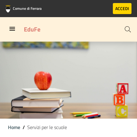
Vai al contenuto principale
Vai al footer
ACCEDI
Comune di Ferrara
EduFe
Home
Servizi per le scuole