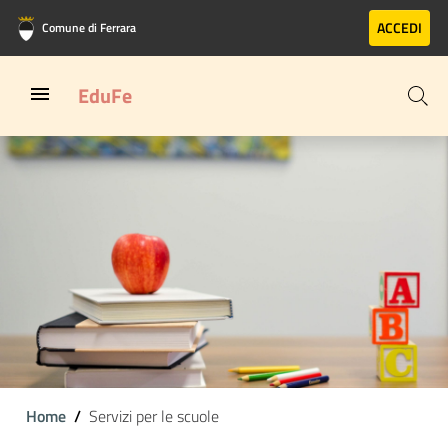
Vai al contenuto principale
Vai al footer
ACCEDI
Comune di Ferrara
EduFe
Home
Servizi per le scuole