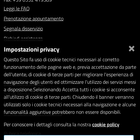
Leggi le FAQ
Prenotazione appuntamento
Segnala disservizio
Richiedi assistenza
×
Impostazioni privacy
Statistiche dei Siti web
Intranet - accesso riservato
Questo Sito fa uso di cookie tecnici necessari al corretto
funzionamento delle pagine web e, previa accettazione da parte
Amministrazione trasparente
dell'utente, di cookie di terze parti per migliorare l'esperienza di
navigazione degli utenti ed ottimizzare l'utilizzo dei servizi messi
Informativa privacy
a disposizione.Selezionando Accetta tutti i cookie si acconsente
Social Media Policy
all'utilizzo di cookie di terze parti. Chiudendo il banner verranno
Note legali
utilizzati solo i cookie tecnici necessari alla navigazione e alcune
funzionalità aggiuntive potrebbero non essere disponibili.
Dichiarazione di accessibilità
Whistleblowing
Per conoscere i dettagli consulta la nostra
cookie policy
Rubrica telefonica