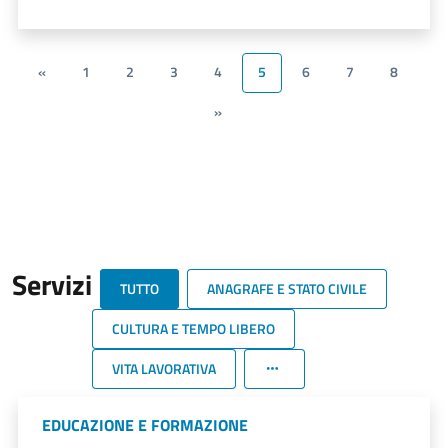
«
1
2
3
4
5
6
7
8
»
Servizi
TUTTO
ANAGRAFE E STATO CIVILE
CULTURA E TEMPO LIBERO
VITA LAVORATIVA
EDUCAZIONE E FORMAZIONE