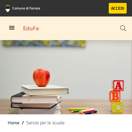
Vai al contenuto principale
Vai al footer
ACCEDI
Comune di Ferrara
EduFe
Home
Servizi per le scuole