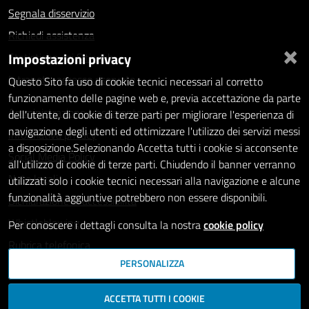
Segnala disservizio
Richiedi assistenza
×
Impostazioni privacy
Statistiche dei Siti web
Intranet - accesso riservato
Questo Sito fa uso di cookie tecnici necessari al corretto
funzionamento delle pagine web e, previa accettazione da parte
Amministrazione trasparente
dell'utente, di cookie di terze parti per migliorare l'esperienza di
navigazione degli utenti ed ottimizzare l'utilizzo dei servizi messi
Informativa privacy
a disposizione.Selezionando Accetta tutti i cookie si acconsente
Social Media Policy
all'utilizzo di cookie di terze parti. Chiudendo il banner verranno
Note legali
utilizzati solo i cookie tecnici necessari alla navigazione e alcune
funzionalità aggiuntive potrebbero non essere disponibili.
Dichiarazione di accessibilità
Whistleblowing
Per conoscere i dettagli consulta la nostra
cookie policy
Rubrica telefonica
PERSONALIZZA
SEGUICI SU
ACCETTA TUTTI I COOKIE