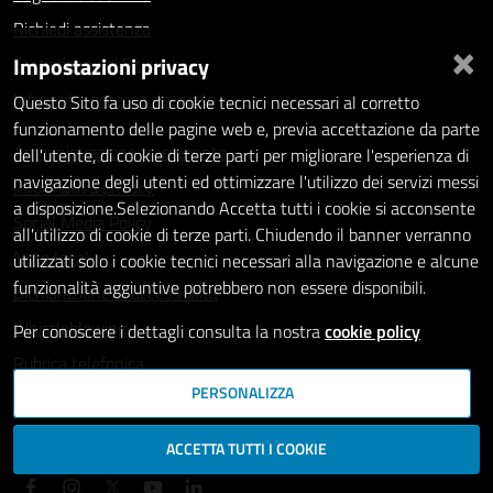
Richiedi assistenza
×
Impostazioni privacy
Statistiche dei Siti web
Intranet - accesso riservato
Questo Sito fa uso di cookie tecnici necessari al corretto
funzionamento delle pagine web e, previa accettazione da parte
Amministrazione trasparente
dell'utente, di cookie di terze parti per migliorare l'esperienza di
navigazione degli utenti ed ottimizzare l'utilizzo dei servizi messi
Informativa privacy
a disposizione.Selezionando Accetta tutti i cookie si acconsente
Social Media Policy
all'utilizzo di cookie di terze parti. Chiudendo il banner verranno
Note legali
utilizzati solo i cookie tecnici necessari alla navigazione e alcune
funzionalità aggiuntive potrebbero non essere disponibili.
Dichiarazione di accessibilità
Whistleblowing
Per conoscere i dettagli consulta la nostra
cookie policy
Rubrica telefonica
PERSONALIZZA
SEGUICI SU
ACCETTA TUTTI I COOKIE