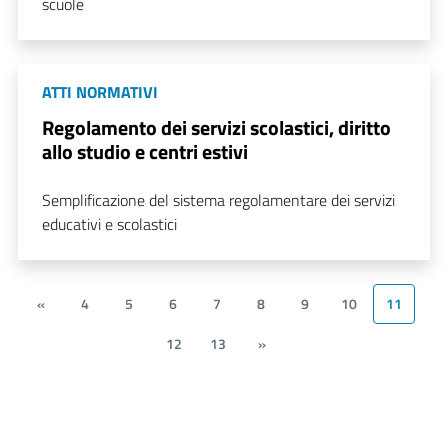
scuole
ATTI NORMATIVI
Regolamento dei servizi scolastici, diritto
allo studio e centri estivi
Semplificazione del sistema regolamentare dei servizi
educativi e scolastici
«
4
5
6
7
8
9
10
11
12
13
»