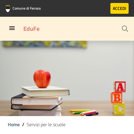
Vai al contenuto principale
Vai al footer
ACCEDI
Comune di Ferrara
EduFe
Home
Servizi per le scuole