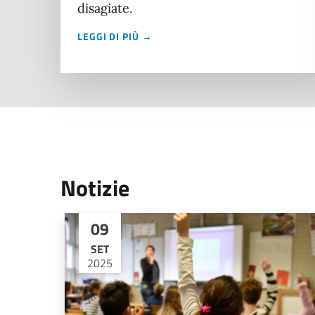
disagiate.
LEGGI DI PIÙ →
Notizie
09
SET
2025