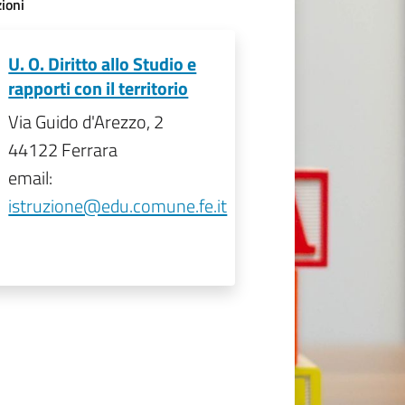
ioni
U. O. Diritto allo Studio e
rapporti con il territorio
Via Guido d'Arezzo, 2
44122 Ferrara
email:
istruzione@edu.comune.fe.it