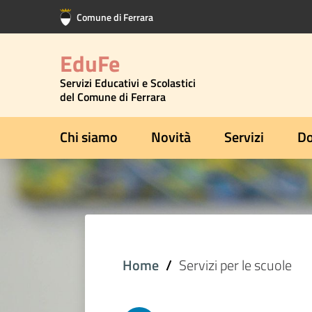
Vai al contenuto principale
Vai al footer
Comune di Ferrara
EduFe
Servizi Educativi e Scolastici
del Comune di Ferrara
Chi siamo
Novità
Servizi
Do
Home
Servizi per le scuole