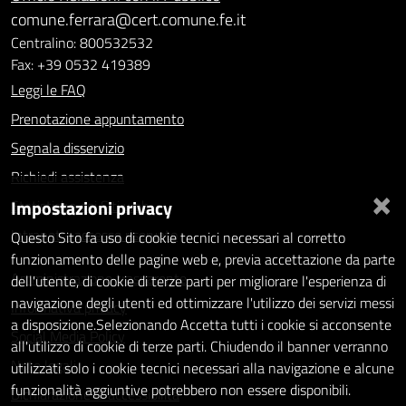
comune.ferrara@cert.comune.fe.it
Centralino: 800532532
Fax: +39 0532 419389
Leggi le FAQ
Prenotazione appuntamento
Segnala disservizio
Richiedi assistenza
×
Impostazioni privacy
Statistiche dei Siti web
Intranet - accesso riservato
Questo Sito fa uso di cookie tecnici necessari al corretto
funzionamento delle pagine web e, previa accettazione da parte
Amministrazione trasparente
dell'utente, di cookie di terze parti per migliorare l'esperienza di
navigazione degli utenti ed ottimizzare l'utilizzo dei servizi messi
Informativa privacy
a disposizione.Selezionando Accetta tutti i cookie si acconsente
Social Media Policy
all'utilizzo di cookie di terze parti. Chiudendo il banner verranno
Note legali
utilizzati solo i cookie tecnici necessari alla navigazione e alcune
funzionalità aggiuntive potrebbero non essere disponibili.
Dichiarazione di accessibilità