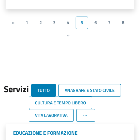
«
1
2
3
4
5
6
7
8
»
Servizi
TUTTO
ANAGRAFE E STATO CIVILE
CULTURA E TEMPO LIBERO
VITA LAVORATIVA
EDUCAZIONE E FORMAZIONE