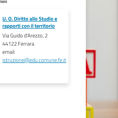
ioni
U. O. Diritto allo Studio e
rapporti con il territorio
Via Guido d'Arezzo, 2
44122 Ferrara
email:
istruzione@edu.comune.fe.it