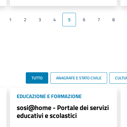
1
2
3
4
5
6
7
8
TUTTO
ANAGRAFE E STATO CIVILE
CULTU
EDUCAZIONE E FORMAZIONE
sosi@home - Portale dei servizi
educativi e scolastici