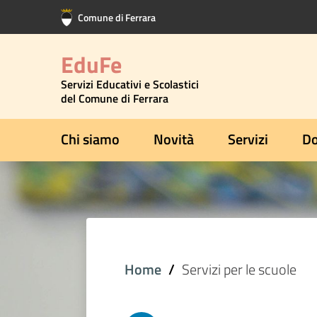
Vai al contenuto principale
Vai al footer
Comune di Ferrara
EduFe
Servizi Educativi e Scolastici
del Comune di Ferrara
Chi siamo
Novità
Servizi
Do
Home
Servizi per le scuole