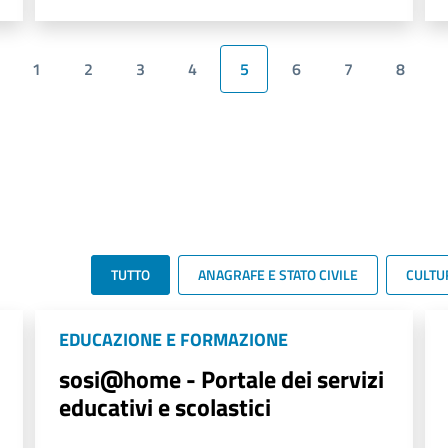
1
2
3
4
5
6
7
8
TUTTO
ANAGRAFE E STATO CIVILE
CULTU
EDUCAZIONE E FORMAZIONE
sosi@home - Portale dei servizi
educativi e scolastici