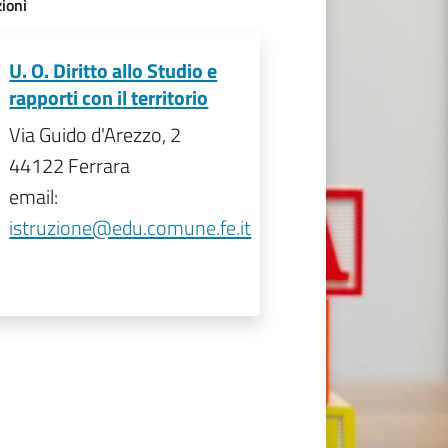
ioni
U. O. Diritto allo Studio e
rapporti con il territorio
Via Guido d'Arezzo, 2
44122 Ferrara
email:
istruzione@edu.comune.fe.it