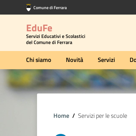
Vai al contenuto principale
Vai al footer
Comune di Ferrara
EduFe
Servizi Educativi e Scolastici
del Comune di Ferrara
Chi siamo
Novità
Servizi
Do
Home
Servizi per le scuole