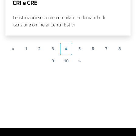
CRI e CRE
Le istruzioni su come compilare la domanda di
iscrizione online ai Centri Estivi
«
1
2
3
4
5
6
7
8
9
10
»