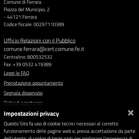
Comune di Ferrara
Piazza del Municipio, 2
- 44121 Ferrara
Codice fiscale: 00297110389
Ufficio Relazioni con il Pubblico
comune.ferrara@cert.comune.fe.it
Centralino: 800532532
Fax: +39 0532 419389
Leggi le FAQ
Prenotazione appuntamento
Segnala disservizio
Richiedi assistenza
×
Impostazioni privacy
Statistiche dei Siti web
Intranet - accesso riservato
Questo Sito fa uso di cookie tecnici necessari al corretto
funzionamento delle pagine web e, previa accettazione da parte
Amministrazione trasparente
dell'utente, di cookie di terze parti per migliorare l'esperienza di