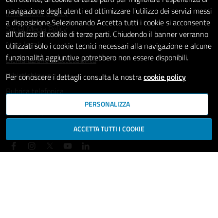
navigazione degli utenti ed ottimizzare l'utilizzo dei servizi messi
Informativa privacy
a disposizione.Selezionando Accetta tutti i cookie si acconsente
Social Media Policy
all'utilizzo di cookie di terze parti. Chiudendo il banner verranno
Note legali
utilizzati solo i cookie tecnici necessari alla navigazione e alcune
funzionalità aggiuntive potrebbero non essere disponibili.
Dichiarazione di accessibilità
Whistleblowing
Per conoscere i dettagli consulta la nostra
cookie policy
Rubrica telefonica
PERSONALIZZA
SEGUICI SU
ACCETTA TUTTI I COOKIE
Mappa del sito