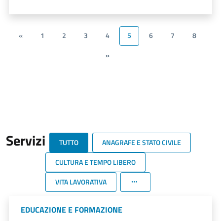
«
1
2
3
4
5
6
7
8
»
Servizi
TUTTO
ANAGRAFE E STATO CIVILE
CULTURA E TEMPO LIBERO
VITA LAVORATIVA
EDUCAZIONE E FORMAZIONE