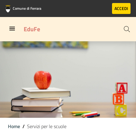
Vai al contenuto principale
Vai al footer
ACCEDI
Comune di Ferrara
EduFe
Home
Servizi per le scuole