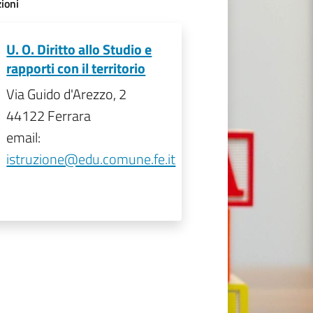
ioni
U. O. Diritto allo Studio e
rapporti con il territorio
Via Guido d'Arezzo, 2
44122 Ferrara
email:
istruzione@edu.comune.fe.it