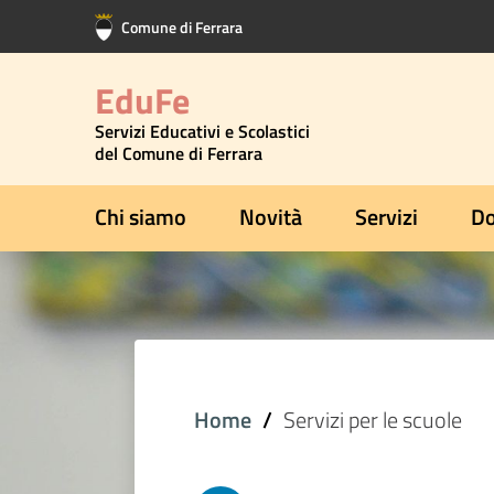
Vai al contenuto principale
Vai al footer
Comune di Ferrara
EduFe
Servizi Educativi e Scolastici
del Comune di Ferrara
Chi siamo
Novità
Servizi
Do
Home
Servizi per le scuole