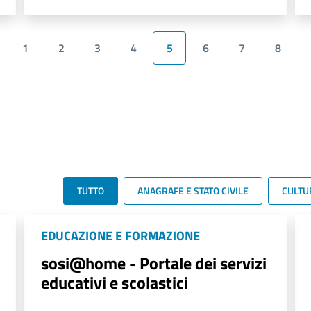
1
2
3
4
5
6
7
8
TUTTO
ANAGRAFE E STATO CIVILE
CULTU
EDUCAZIONE E FORMAZIONE
sosi@home - Portale dei servizi
educativi e scolastici