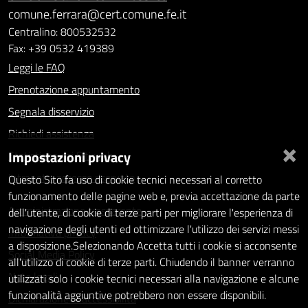
comune.ferrara@cert.comune.fe.it
Centralino: 800532532
Fax: +39 0532 419389
Leggi le FAQ
Prenotazione appuntamento
Segnala disservizio
Richiedi assistenza
×
Impostazioni privacy
Statistiche dei Siti web
Intranet - accesso riservato
Questo Sito fa uso di cookie tecnici necessari al corretto
funzionamento delle pagine web e, previa accettazione da parte
Amministrazione trasparente
dell'utente, di cookie di terze parti per migliorare l'esperienza di
navigazione degli utenti ed ottimizzare l'utilizzo dei servizi messi
Informativa privacy
a disposizione.Selezionando Accetta tutti i cookie si acconsente
Social Media Policy
all'utilizzo di cookie di terze parti. Chiudendo il banner verranno
Note legali
utilizzati solo i cookie tecnici necessari alla navigazione e alcune
funzionalità aggiuntive potrebbero non essere disponibili.
Dichiarazione di accessibilità