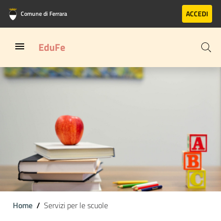
Vai al contenuto principale
Vai al footer
ACCEDI
Comune di Ferrara
EduFe
Home
Servizi per le scuole