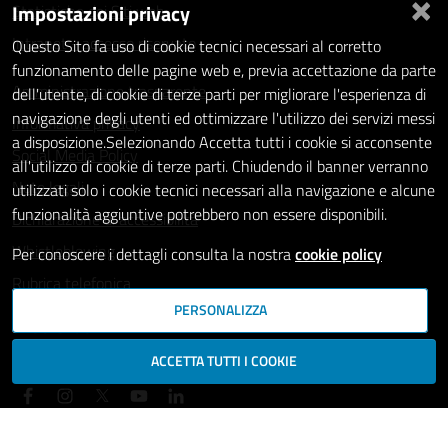
×
Impostazioni privacy
Statistiche dei Siti web
Intranet - accesso riservato
Questo Sito fa uso di cookie tecnici necessari al corretto
funzionamento delle pagine web e, previa accettazione da parte
Amministrazione trasparente
dell'utente, di cookie di terze parti per migliorare l'esperienza di
navigazione degli utenti ed ottimizzare l'utilizzo dei servizi messi
Informativa privacy
a disposizione.Selezionando Accetta tutti i cookie si acconsente
Social Media Policy
all'utilizzo di cookie di terze parti. Chiudendo il banner verranno
Note legali
utilizzati solo i cookie tecnici necessari alla navigazione e alcune
funzionalità aggiuntive potrebbero non essere disponibili.
Dichiarazione di accessibilità
Whistleblowing
Per conoscere i dettagli consulta la nostra
cookie policy
Rubrica telefonica
PERSONALIZZA
SEGUICI SU
ACCETTA TUTTI I COOKIE