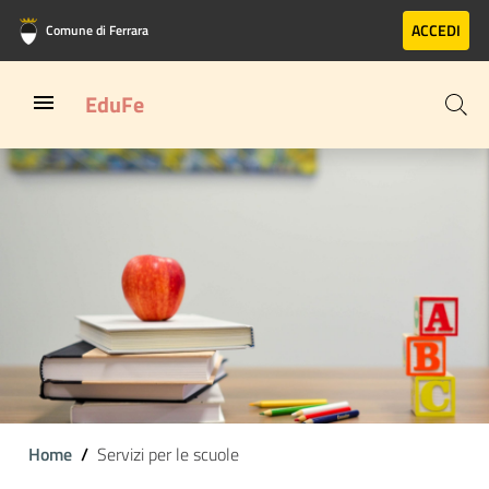
Vai al contenuto principale
Vai al footer
ACCEDI
Comune di Ferrara
EduFe
Home
Servizi per le scuole