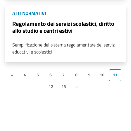
ATTI NORMATIVI
Regolamento dei servizi scolastici, diritto
allo studio e centri estivi
Semplificazione del sistema regolamentare dei servizi
educativi e scolastici
«
4
5
6
7
8
9
10
11
12
13
»