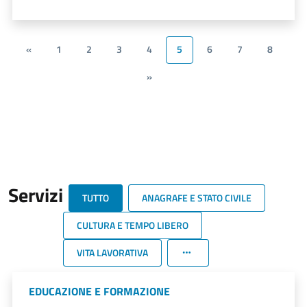
«
1
2
3
4
5
6
7
8
»
Servizi
TUTTO
ANAGRAFE E STATO CIVILE
CULTURA E TEMPO LIBERO
VITA LAVORATIVA
EDUCAZIONE E FORMAZIONE