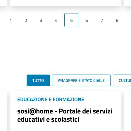
1
2
3
4
5
6
7
8
TUTTO
ANAGRAFE E STATO CIVILE
CULTU
EDUCAZIONE E FORMAZIONE
sosi@home - Portale dei servizi
educativi e scolastici