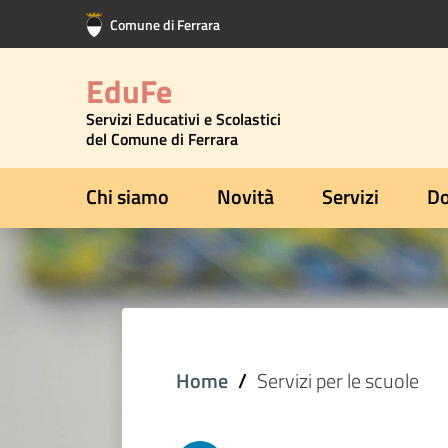
Vai al contenuto principale
Vai al footer
Comune di Ferrara
EduFe
Servizi Educativi e Scolastici
del Comune di Ferrara
Chi siamo
Novità
Servizi
Do
Home
Servizi per le scuole