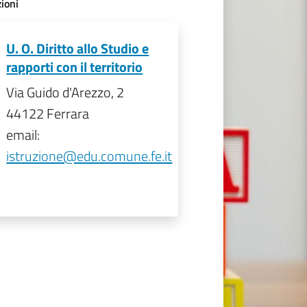
ioni
U. O. Diritto allo Studio e
rapporti con il territorio
Via Guido d'Arezzo, 2
44122 Ferrara
email:
istruzione@edu.comune.fe.it