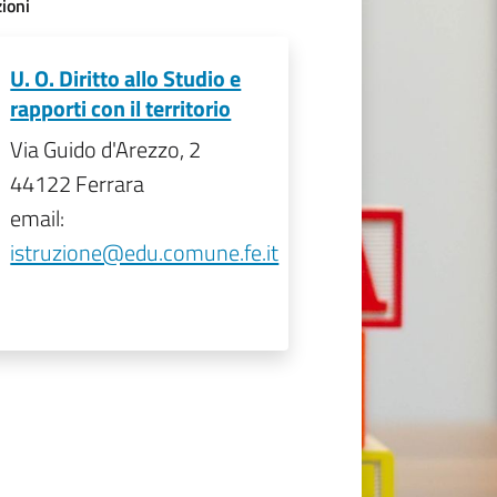
ioni
U. O. Diritto allo Studio e
rapporti con il territorio
Via Guido d'Arezzo, 2
44122 Ferrara
email:
istruzione@edu.comune.fe.it