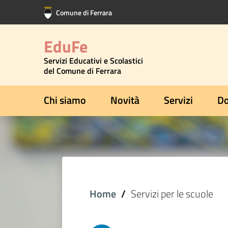
Vai al contenuto principale
Vai al footer
Comune di Ferrara
EduFe
Servizi Educativi e Scolastici
del Comune di Ferrara
Chi siamo
Novità
Servizi
Do
Home
Servizi per le scuole