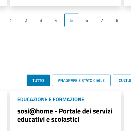
1
2
3
4
5
6
7
8
TUTTO
ANAGRAFE E STATO CIVILE
CULTU
EDUCAZIONE E FORMAZIONE
sosi@home - Portale dei servizi
educativi e scolastici