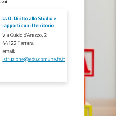
ioni
U. O. Diritto allo Studio e
rapporti con il territorio
Via Guido d'Arezzo, 2
44122 Ferrara
email:
istruzione@edu.comune.fe.it