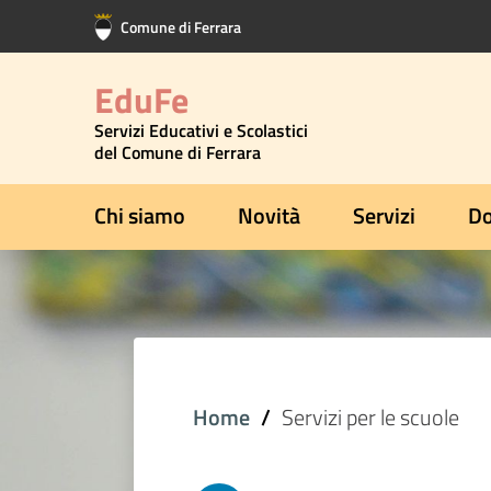
Vai al contenuto principale
Vai al footer
Comune di Ferrara
EduFe
Servizi Educativi e Scolastici
del Comune di Ferrara
Chi siamo
Novità
Servizi
Do
Home
Servizi per le scuole