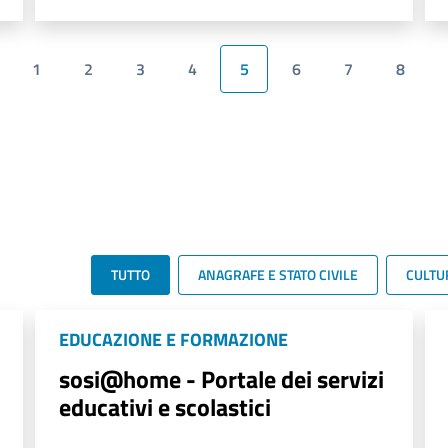
1
2
3
4
5
6
7
8
TUTTO
ANAGRAFE E STATO CIVILE
CULTU
EDUCAZIONE E FORMAZIONE
sosi@home - Portale dei servizi
educativi e scolastici