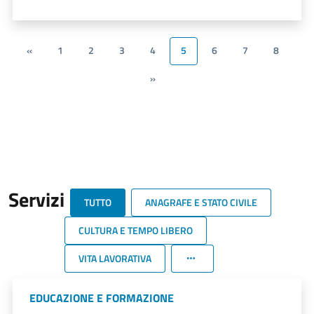
«
1
2
3
4
5
6
7
8
»
Servizi
TUTTO
ANAGRAFE E STATO CIVILE
CULTURA E TEMPO LIBERO
VITA LAVORATIVA
EDUCAZIONE E FORMAZIONE