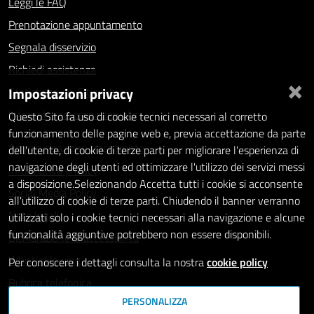
Leggi le FAQ
Prenotazione appuntamento
Segnala disservizio
Richiedi assistenza
×
Impostazioni privacy
Statistiche dei Siti web
Intranet - accesso riservato
Questo Sito fa uso di cookie tecnici necessari al corretto
funzionamento delle pagine web e, previa accettazione da parte
Amministrazione trasparente
dell'utente, di cookie di terze parti per migliorare l'esperienza di
navigazione degli utenti ed ottimizzare l'utilizzo dei servizi messi
Informativa privacy
a disposizione.Selezionando Accetta tutti i cookie si acconsente
Social Media Policy
all'utilizzo di cookie di terze parti. Chiudendo il banner verranno
Note legali
utilizzati solo i cookie tecnici necessari alla navigazione e alcune
funzionalità aggiuntive potrebbero non essere disponibili.
Dichiarazione di accessibilità
Whistleblowing
Per conoscere i dettagli consulta la nostra
cookie policy
Rubrica telefonica
PERSONALIZZA
SEGUICI SU