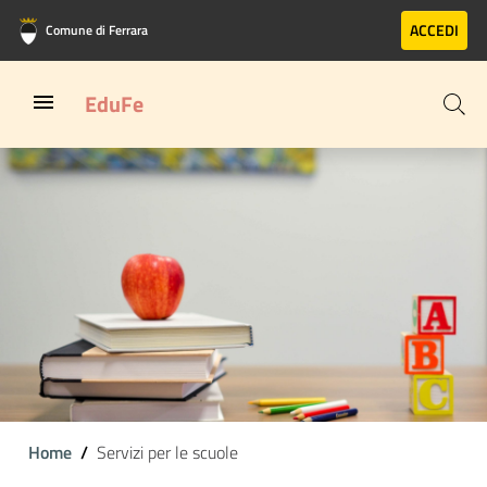
Vai al contenuto principale
Vai al footer
ACCEDI
Comune di Ferrara
EduFe
Home
Servizi per le scuole