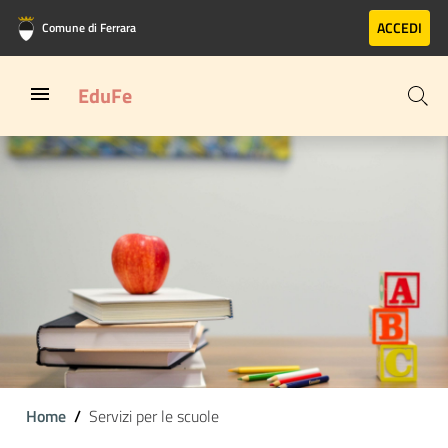
Vai al contenuto principale
Vai al footer
ACCEDI
Comune di Ferrara
EduFe
Home
Servizi per le scuole