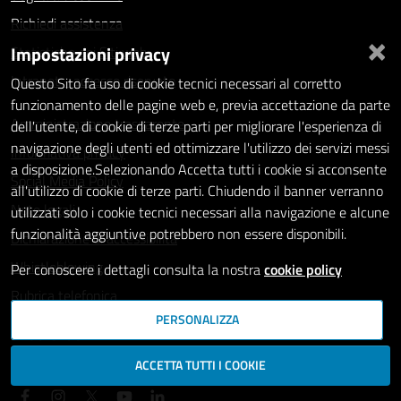
Richiedi assistenza
×
Impostazioni privacy
Statistiche dei Siti web
Intranet - accesso riservato
Questo Sito fa uso di cookie tecnici necessari al corretto
funzionamento delle pagine web e, previa accettazione da parte
Amministrazione trasparente
dell'utente, di cookie di terze parti per migliorare l'esperienza di
navigazione degli utenti ed ottimizzare l'utilizzo dei servizi messi
Informativa privacy
a disposizione.Selezionando Accetta tutti i cookie si acconsente
Social Media Policy
all'utilizzo di cookie di terze parti. Chiudendo il banner verranno
Note legali
utilizzati solo i cookie tecnici necessari alla navigazione e alcune
funzionalità aggiuntive potrebbero non essere disponibili.
Dichiarazione di accessibilità
Whistleblowing
Per conoscere i dettagli consulta la nostra
cookie policy
Rubrica telefonica
PERSONALIZZA
SEGUICI SU
ACCETTA TUTTI I COOKIE