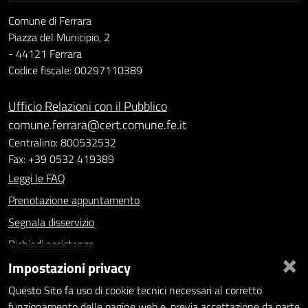
Comune di Ferrara
Piazza del Municipio, 2
- 44121 Ferrara
Codice fiscale: 00297110389
Ufficio Relazioni con il Pubblico
comune.ferrara@cert.comune.fe.it
Centralino: 800532532
Fax: +39 0532 419389
Leggi le FAQ
Prenotazione appuntamento
Segnala disservizio
Richiedi assistenza
×
Impostazioni privacy
Statistiche dei Siti web
Intranet - accesso riservato
Questo Sito fa uso di cookie tecnici necessari al corretto
funzionamento delle pagine web e, previa accettazione da parte