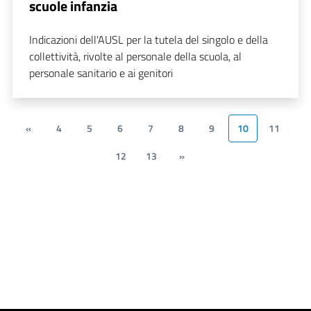
scuole infanzia
Indicazioni dell'AUSL per la tutela del singolo e della
collettività, rivolte al personale della scuola, al
personale sanitario e ai genitori
«
4
5
6
7
8
9
10
11
12
13
»