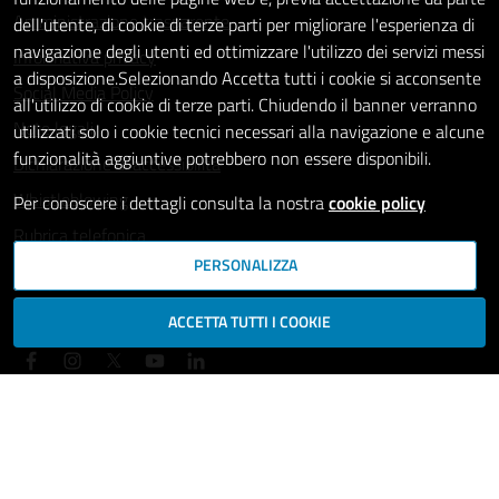
Amministrazione trasparente
dell'utente, di cookie di terze parti per migliorare l'esperienza di
navigazione degli utenti ed ottimizzare l'utilizzo dei servizi messi
Informativa privacy
a disposizione.Selezionando Accetta tutti i cookie si acconsente
Social Media Policy
all'utilizzo di cookie di terze parti. Chiudendo il banner verranno
Note legali
utilizzati solo i cookie tecnici necessari alla navigazione e alcune
funzionalità aggiuntive potrebbero non essere disponibili.
Dichiarazione di accessibilità
Whistleblowing
Per conoscere i dettagli consulta la nostra
cookie policy
Rubrica telefonica
PERSONALIZZA
SEGUICI SU
ACCETTA TUTTI I COOKIE
Mappa del sito