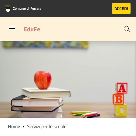
Vai al contenuto principale
Vai al footer
ACCEDI
Comune di Ferrara
EduFe
Home
Servizi per le scuole