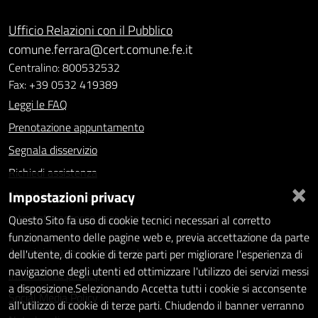
Ufficio Relazioni con il Pubblico
comune.ferrara@cert.comune.fe.it
Centralino: 800532532
Fax: +39 0532 419389
Leggi le FAQ
Prenotazione appuntamento
Segnala disservizio
Richiedi assistenza
×
Impostazioni privacy
Statistiche dei Siti web
Intranet - accesso riservato
Questo Sito fa uso di cookie tecnici necessari al corretto
funzionamento delle pagine web e, previa accettazione da parte
Amministrazione trasparente
dell'utente, di cookie di terze parti per migliorare l'esperienza di
navigazione degli utenti ed ottimizzare l'utilizzo dei servizi messi
Informativa privacy
a disposizione.Selezionando Accetta tutti i cookie si acconsente
Social Media Policy
all'utilizzo di cookie di terze parti. Chiudendo il banner verranno