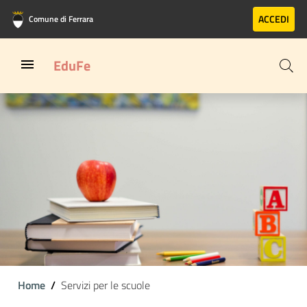
Vai al contenuto principale
Vai al footer
ACCEDI
Comune di Ferrara
EduFe
Home
Servizi per le scuole