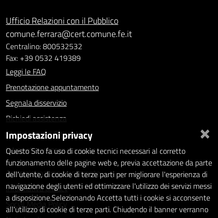
Ufficio Relazioni con il Pubblico
comune.ferrara@cert.comune.fe.it
Centralino: 800532532
Fax: +39 0532 419389
Leggi le FAQ
Prenotazione appuntamento
Segnala disservizio
Richiedi assistenza
×
Impostazioni privacy
Statistiche dei Siti web
Intranet - accesso riservato
Questo Sito fa uso di cookie tecnici necessari al corretto
funzionamento delle pagine web e, previa accettazione da parte
Amministrazione trasparente
dell'utente, di cookie di terze parti per migliorare l'esperienza di
navigazione degli utenti ed ottimizzare l'utilizzo dei servizi messi
Informativa privacy
a disposizione.Selezionando Accetta tutti i cookie si acconsente
Social Media Policy
all'utilizzo di cookie di terze parti. Chiudendo il banner verranno