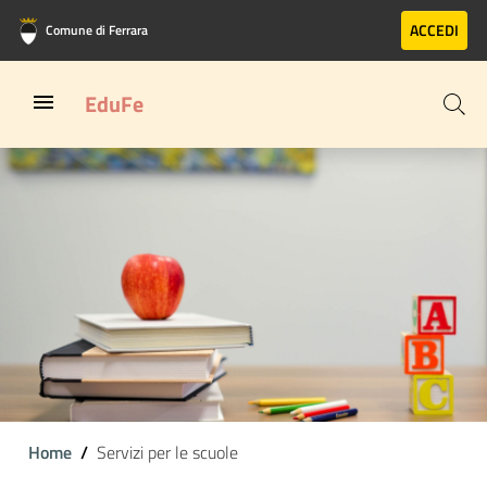
Vai al contenuto principale
Vai al footer
ACCEDI
Comune di Ferrara
EduFe
Home
Servizi per le scuole