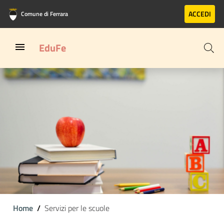
Vai al contenuto principale
Vai al footer
ACCEDI
Comune di Ferrara
EduFe
Home
Servizi per le scuole