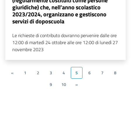
(regolarmente costituiti come persone
giuridiche) che, nell’anno scolastico
2023/2024, organizzano e gestiscono
servizi di doposcuola
Le richieste di contributo dovranno pervenire dalle ore
12:00 di martedì 24 ottobre alle ore 12:00 di lunedì 27
novembre 2023
«
1
2
3
4
5
6
7
8
9
10
»