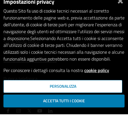
Impostazioni privacy
Statistiche dei Siti web
Intranet - accesso riservato
Questo Sito fa uso di cookie tecnici necessari al corretto
funzionamento delle pagine web e, previa accettazione da parte
Amministrazione trasparente
dell'utente, di cookie di terze parti per migliorare l'esperienza di
navigazione degli utenti ed ottimizzare l'utilizzo dei servizi messi
Informativa privacy
a disposizione.Selezionando Accetta tutti i cookie si acconsente
Social Media Policy
all'utilizzo di cookie di terze parti. Chiudendo il banner verranno
Note legali
utilizzati solo i cookie tecnici necessari alla navigazione e alcune
funzionalità aggiuntive potrebbero non essere disponibili.
Dichiarazione di accessibilità
Whistleblowing
Per conoscere i dettagli consulta la nostra
cookie policy
Rubrica telefonica
PERSONALIZZA
SEGUICI SU
ACCETTA TUTTI I COOKIE