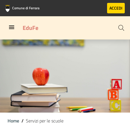
Vai al contenuto principale
Vai al footer
ACCEDI
Comune di Ferrara
EduFe
Home
Servizi per le scuole