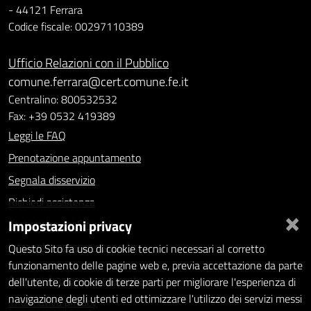
- 44121 Ferrara
Codice fiscale: 00297110389
Ufficio Relazioni con il Pubblico
comune.ferrara@cert.comune.fe.it
Centralino: 800532532
Fax: +39 0532 419389
Leggi le FAQ
Prenotazione appuntamento
Segnala disservizio
Richiedi assistenza
×
Impostazioni privacy
Statistiche dei Siti web
Intranet - accesso riservato
Questo Sito fa uso di cookie tecnici necessari al corretto
funzionamento delle pagine web e, previa accettazione da parte
Amministrazione trasparente
dell'utente, di cookie di terze parti per migliorare l'esperienza di
navigazione degli utenti ed ottimizzare l'utilizzo dei servizi messi
Informativa privacy