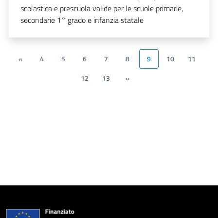
scolastica e prescuola valide per le scuole primarie,
secondarie 1° grado e infanzia statale
«
4
5
6
7
8
9
10
11
12
13
»