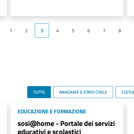
1
2
3
4
5
6
7
8
TUTTO
ANAGRAFE E STATO CIVILE
CULTU
EDUCAZIONE E FORMAZIONE
sosi@home - Portale dei servizi
educativi e scolastici