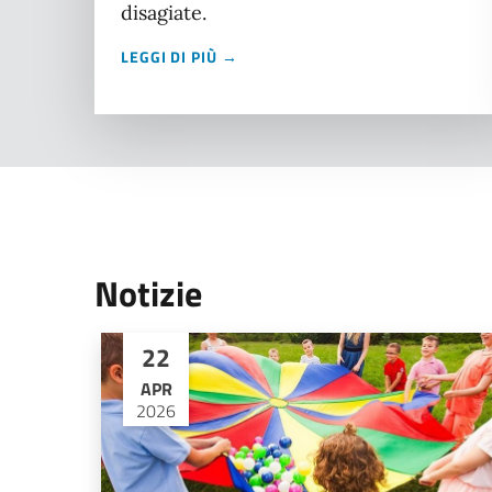
disagiate.
LEGGI DI PIÙ →
Notizie
22
APR
2026