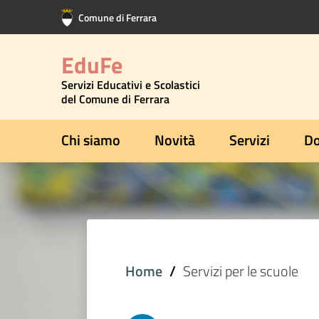
Vai al contenuto principale
Vai al footer
Comune di Ferrara
EduFe
Servizi Educativi e Scolastici
del Comune di Ferrara
Chi siamo
Novità
Servizi
Do
Home
Servizi per le scuole