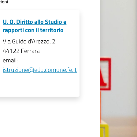
ioni
U. O. Diritto allo Studio e
rapporti con il territorio
Via Guido d'Arezzo, 2
44122 Ferrara
email:
istruzione@edu.comune.fe.it