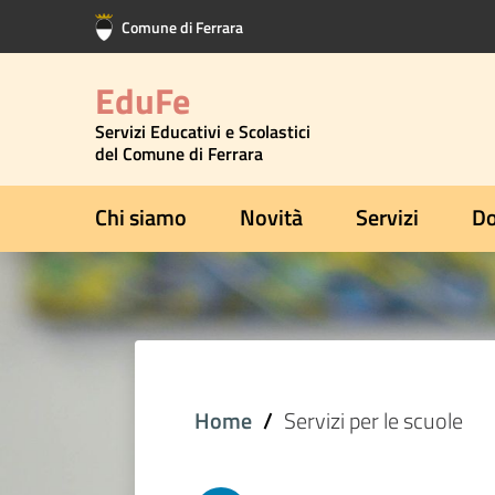
Vai al contenuto principale
Vai al footer
Comune di Ferrara
EduFe
Servizi Educativi e Scolastici
del Comune di Ferrara
Chi siamo
Novità
Servizi
Do
Home
Servizi per le scuole