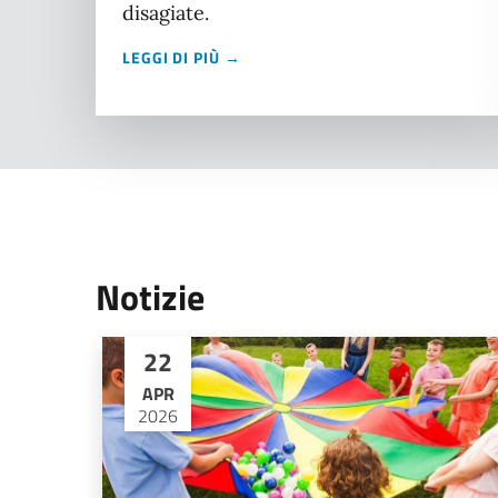
disagiate.
LEGGI DI PIÙ →
Notizie
22
APR
2026