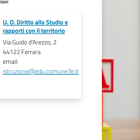
ioni
U. O. Diritto allo Studio e
rapporti con il territorio
Via Guido d'Arezzo, 2
44122 Ferrara
email:
istruzione@edu.comune.fe.it