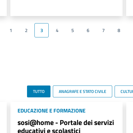
1
2
3
4
5
6
7
8
TUTTO
ANAGRAFE E STATO CIVILE
CULTU
EDUCAZIONE E FORMAZIONE
sosi@home - Portale dei servizi
educativi e scolastici