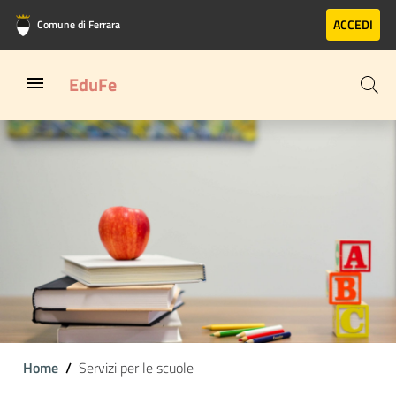
Vai al contenuto principale
Vai al footer
ACCEDI
Comune di Ferrara
EduFe
Home
Servizi per le scuole