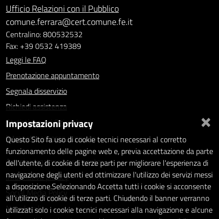
Ufficio Relazioni con il Pubblico
comune.ferrara@cert.comune.fe.it
Centralino: 800532532
Fax: +39 0532 419389
Leggi le FAQ
Prenotazione appuntamento
Segnala disservizio
Richiedi assistenza
×
Impostazioni privacy
Statistiche dei Siti web
Intranet - accesso riservato
Questo Sito fa uso di cookie tecnici necessari al corretto
funzionamento delle pagine web e, previa accettazione da parte
Amministrazione trasparente
dell'utente, di cookie di terze parti per migliorare l'esperienza di
navigazione degli utenti ed ottimizzare l'utilizzo dei servizi messi
Informativa privacy
a disposizione.Selezionando Accetta tutti i cookie si acconsente
Social Media Policy
all'utilizzo di cookie di terze parti. Chiudendo il banner verranno
Note legali
utilizzati solo i cookie tecnici necessari alla navigazione e alcune