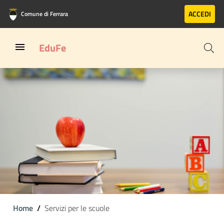
Vai al contenuto principale
Vai al footer
ACCEDI
Comune di Ferrara
EduFe
Home
Servizi per le scuole