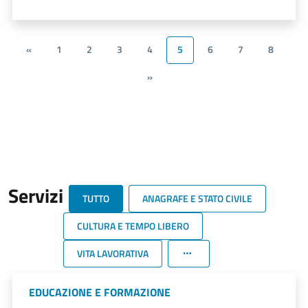
«
1
2
3
4
5
6
7
8
»
Servizi
TUTTO
ANAGRAFE E STATO CIVILE
CULTURA E TEMPO LIBERO
VITA LAVORATIVA
EDUCAZIONE E FORMAZIONE