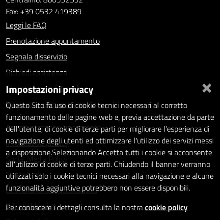
Fax: +39 0532 419389
Leggi le FAQ
Prenotazione appuntamento
Segnala disservizio
Richiedi assistenza
×
Impostazioni privacy
Statistiche dei Siti web
Intranet - accesso riservato
Questo Sito fa uso di cookie tecnici necessari al corretto
funzionamento delle pagine web e, previa accettazione da parte
Amministrazione trasparente
dell'utente, di cookie di terze parti per migliorare l'esperienza di
navigazione degli utenti ed ottimizzare l'utilizzo dei servizi messi
Informativa privacy
a disposizione.Selezionando Accetta tutti i cookie si acconsente
Social Media Policy
all'utilizzo di cookie di terze parti. Chiudendo il banner verranno
Note legali
utilizzati solo i cookie tecnici necessari alla navigazione e alcune
funzionalità aggiuntive potrebbero non essere disponibili.
Dichiarazione di accessibilità
Whistleblowing
Per conoscere i dettagli consulta la nostra
cookie policy