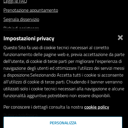
Leggi le FAQ
Prenotazione appuntamento
Segnala disservizio
Richiedi assistenza
×
Impostazioni privacy
Statistiche dei Siti web
Intranet - accesso riservato
Questo Sito fa uso di cookie tecnici necessari al corretto
funzionamento delle pagine web e, previa accettazione da parte
Amministrazione trasparente
dell'utente, di cookie di terze parti per migliorare l'esperienza di
navigazione degli utenti ed ottimizzare l'utilizzo dei servizi messi
Informativa privacy
a disposizione.Selezionando Accetta tutti i cookie si acconsente
Social Media Policy
all'utilizzo di cookie di terze parti. Chiudendo il banner verranno
Note legali
utilizzati solo i cookie tecnici necessari alla navigazione e alcune
funzionalità aggiuntive potrebbero non essere disponibili.
Dichiarazione di accessibilità
Whistleblowing
Per conoscere i dettagli consulta la nostra
cookie policy
Rubrica telefonica
PERSONALIZZA
SEGUICI SU