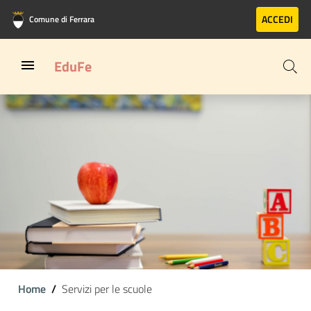
Vai al contenuto principale
Vai al footer
ACCEDI
Comune di Ferrara
EduFe
Home
Servizi per le scuole