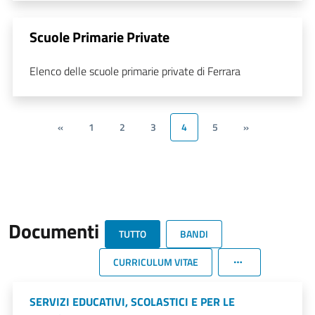
Scuole Primarie Private
Elenco delle scuole primarie private di Ferrara
«
1
2
3
4
5
»
Documenti
TUTTO
BANDI
CURRICULUM VITAE
SERVIZI EDUCATIVI, SCOLASTICI E PER LE