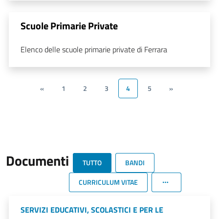
Scuole Primarie Private
Elenco delle scuole primarie private di Ferrara
«
1
2
3
4
5
»
Documenti
TUTTO
BANDI
CURRICULUM VITAE
SERVIZI EDUCATIVI, SCOLASTICI E PER LE