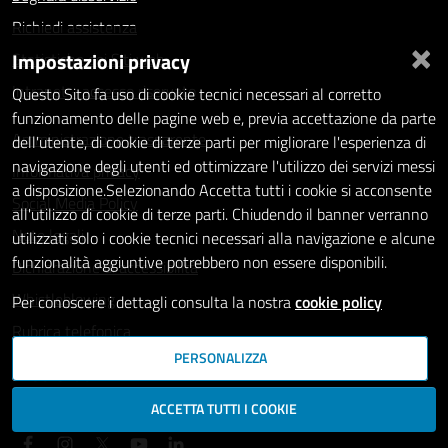
Richiedi assistenza
×
Impostazioni privacy
Statistiche dei Siti web
Intranet - accesso riservato
Questo Sito fa uso di cookie tecnici necessari al corretto
funzionamento delle pagine web e, previa accettazione da parte
Amministrazione trasparente
dell'utente, di cookie di terze parti per migliorare l'esperienza di
navigazione degli utenti ed ottimizzare l'utilizzo dei servizi messi
Informativa privacy
a disposizione.Selezionando Accetta tutti i cookie si acconsente
Social Media Policy
all'utilizzo di cookie di terze parti. Chiudendo il banner verranno
Note legali
utilizzati solo i cookie tecnici necessari alla navigazione e alcune
funzionalità aggiuntive potrebbero non essere disponibili.
Dichiarazione di accessibilità
Whistleblowing
Per conoscere i dettagli consulta la nostra
cookie policy
Rubrica telefonica
PERSONALIZZA
SEGUICI SU
ACCETTA TUTTI I COOKIE