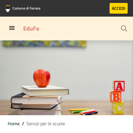
Vai al contenuto principale
Vai al footer
ACCEDI
Comune di Ferrara
EduFe
Home
Servizi per le scuole